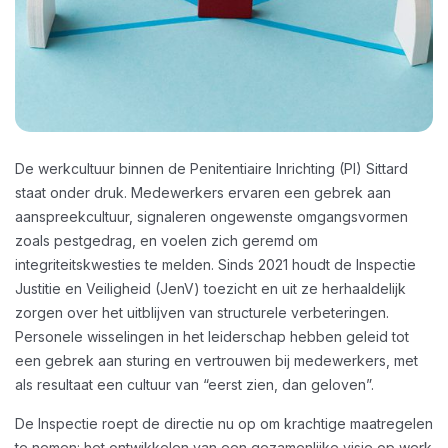
De werkcultuur binnen de Penitentiaire Inrichting (PI) Sittard
staat onder druk. Medewerkers ervaren een gebrek aan
aanspreekcultuur, signaleren ongewenste omgangsvormen
zoals pestgedrag, en voelen zich geremd om
integriteitskwesties te melden. Sinds 2021 houdt de Inspectie
Justitie en Veiligheid (JenV) toezicht en uit ze herhaaldelijk
zorgen over het uitblijven van structurele verbeteringen.
Personele wisselingen in het leiderschap hebben geleid tot
een gebrek aan sturing en vertrouwen bij medewerkers, met
als resultaat een cultuur van “eerst zien, dan geloven”.
De Inspectie roept de directie nu op om krachtige maatregelen
te nemen: het ontwikkelen van een gezamenlijke visie op werk