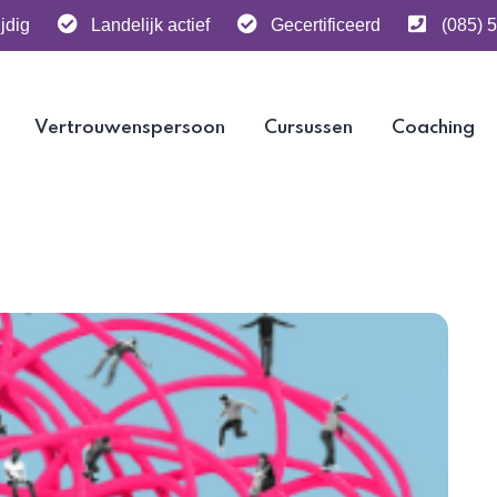
jdig
Landelijk actief
Gecertificeerd
(085) 
Vertrouwenspersoon
Cursussen
Coaching