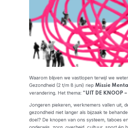
Waarom blijven we vastlopen terwijl we wete
Gezondheid (2 t/m 8 juni) riep
Missie Menta
verandering. Het thema:
“UIT DE KNOOP –
Jongeren piekeren, werknemers vallen uit, de
gezondheid niet langer als bijzaak te behan
doel? De knopen van ons systeem, taboes en t
onderwijs, zorg, overheid, cultuur, sport én