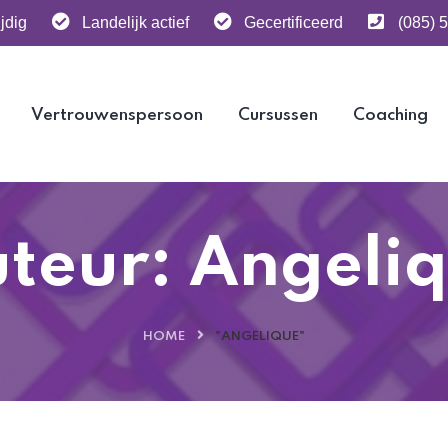
jdig
Landelijk actief
Gecertificeerd
(085) 
Vertrouwenspersoon
Cursussen
Coaching
teur:
Angeli
HOME
"ANGELIQUE"