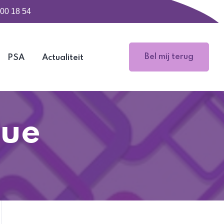
500 18 54
Bel mij terug
PSA
Actualiteit
que