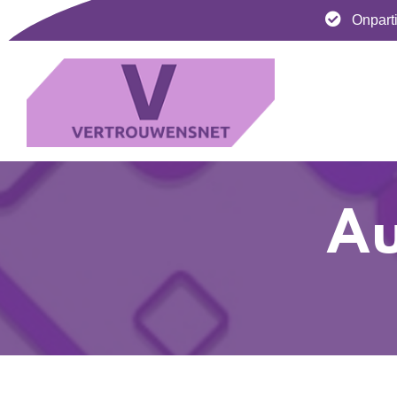
Onparti
Au