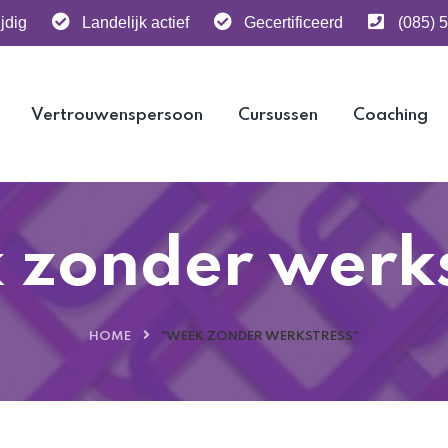
jdig
Landelijk actief
Gecertificeerd
(085) 
Vertrouwenspersoon
Cursussen
Coaching
 zonder werks
HOME
"WEEK ZONDER WERKSTRESS"