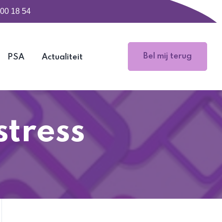
500 18 54
Bel mij terug
PSA
Actualiteit
tress