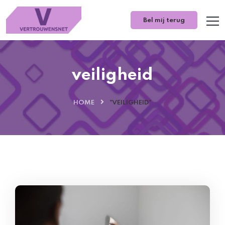
Bel mij terug
veiligheid
HOME
"VEILIGHEID"