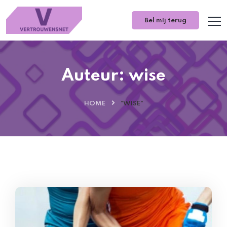
Bel mij terug
Auteur:
wise
HOME
"WISE"